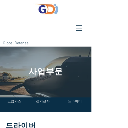
Global Defense
​사업부문
고압가스
전기전자
드라이버
드라이버